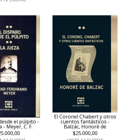
El Coronel Chabert y otros
cuentos fantásticos -
esde el púlpito -
Balzác, Honoré de
 - Meyer, C. F.
$25.000,00
25.000,00
HASTA 12 CUOTAS
A 12 CUOTAS