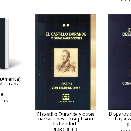
(América).
l - Franz
00
UOTAS
Disparos d
El castillo Durande y otras
La jueza
narraciones - Joseph von
Eichendorff
$
$48.000,00
HAST