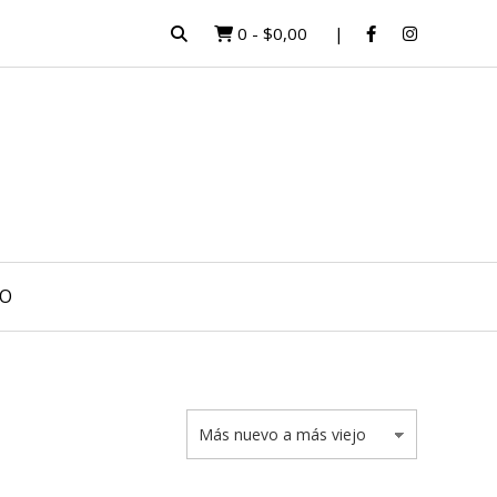
0
-
$0,00
O