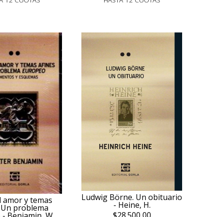
Ludwig Börne. Un obituario
l amor y temas
- Heine, H.
. Un problema
$28.500,00
- Benjamin, W.