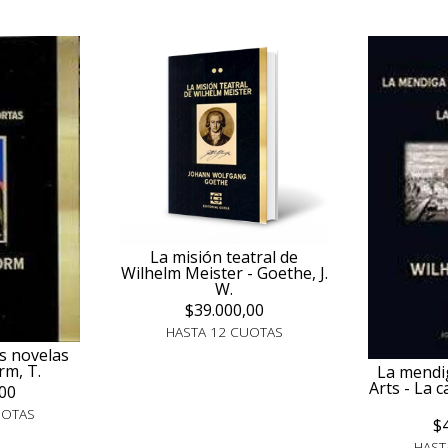
La misión teatral de
Wilhelm Meister - Goethe, J.
W.
$39.000,00
HASTA 12 CUOTAS
s novelas
rm, T.
La mendi
Arts - La 
00
UOTAS
$
HAST