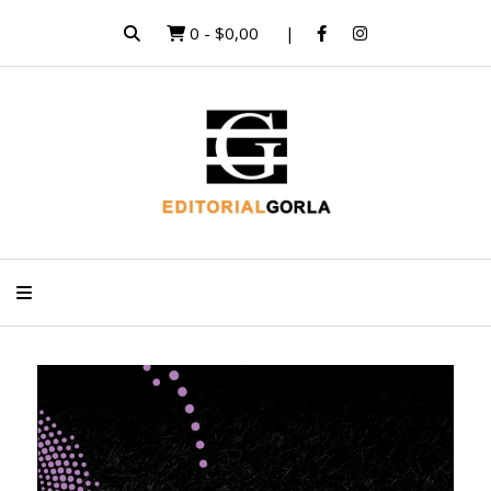
0
-
$0,00