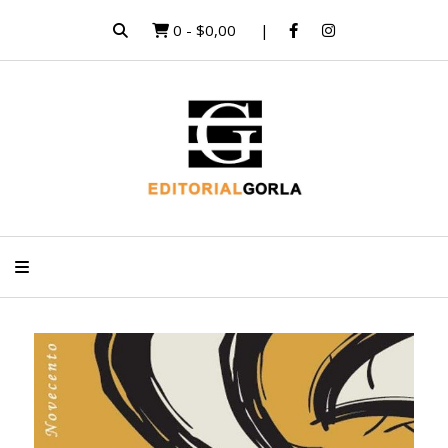
0
-
$0,00