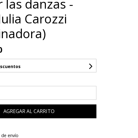
r las danzas -
Julia Carozzi
inadora)
0
escuentos
AGREGAR AL CARRITO
 de envío