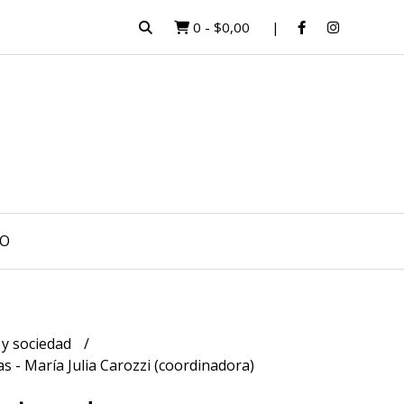
0
-
$0,00
O
 y sociedad
as - María Julia Carozzi (coordinadora)