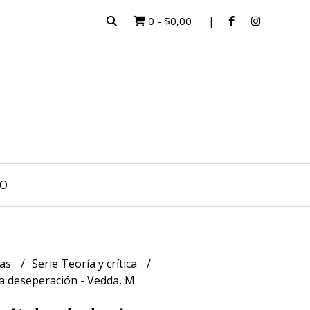
0
-
$0,00
O
ias
Serie Teoría y crítica
la deseperación - Vedda, M.